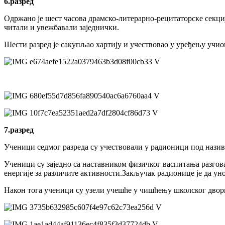
6.разред
Одржано је шест часова драмско-литерарно-рецитаторске секци
читали и увежбавали заједнички.
Шести разред је сакупљао хартију и учествовао у уређењу учио
7.разред
Ученици седмог разреда су учествовали у радионици под назив
Ученици су заједно са наставником физичког васпитања разговар
енергије за различите активности.Закључак радионице је да у
Након тога ученици су узели учешће у чишћењу школског двор