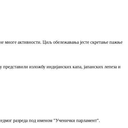
ване многе активности. Циљ обележавања јесте скретање пажње
у представили изложбу индијанских капа, јапанских лепеза и
 седмог разреда под именом "Ученички парламент".