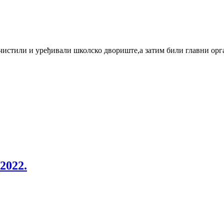
 чистили и уређивали школско двориште,а затим били главни орга
2022.