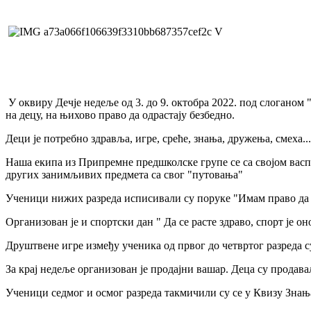
У оквиру Дечје недеље од 3. до 9. октобра 2022. под слоганом
на децу, на њихово право да одрастају безбедно.
Деци је потребно здравља, игре, среће, знања, дружења, смеха...
Наша екипа из Припремне предшколске групе се са својом васп
других занимљивих предмета са свог "путовања"
Ученици нижих разреда исписивали су поруке "Имам право да з
Организован је и спортски дан " Да се расте здраво, спорт је он
Друштвене игре између ученика од првог до четвртог разреда с
За крај недеље организован је продајни вашар. Деца су продав
Ученици седмог и осмог разреда такмичили су се у Квизу Знања