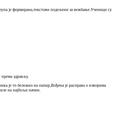
.Група је формирана,текстови подељени за вежбање.Ученици су
 према здрављу.
ника је то бележио на папир,Вођена је расправа о изворима
шиле на најбољи начин.