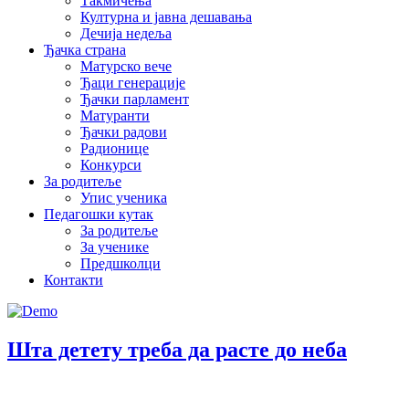
Такмичења
Културна и јавна дешавања
Дечија недеља
Ђачка страна
Матурско вече
Ђаци генерације
Ђачки парламент
Матуранти
Ђачки радови
Радионице
Конкурси
За родитеље
Упис ученика
Педагошки кутак
За родитеље
За ученике
Предшколци
Контакти
Шта детету треба да расте до неба