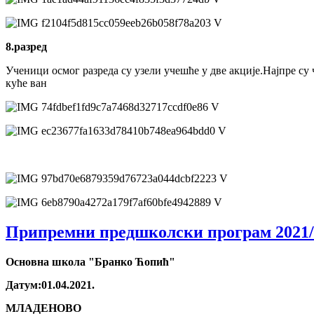
8.разред
Ученици осмог разреда су узели учешће у две акције.Најпре су
куће ван
Припремни предшколски програм 2021/
Основна школа "Бранко Ћопић"
Датум:01.04.2021.
МЛАДЕНОВО