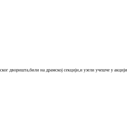
ког дворишта,били на драмској секцији,и узели учешче у акцији 