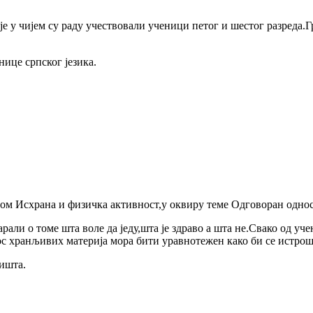
је у чијем су раду учествовали ученици петог и шестог разреда
нице српског језика.
ом Исхрана и физичка активност,у оквиру теме Одговоран однос
али о томе шта воле да једу,шта је здраво а шта не.Свако од уче
нос хранљивих материја мора бити уравнотежен како би се истро
ишта.