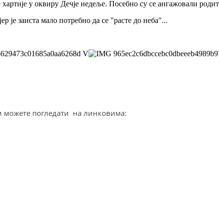
 хартије у оквиру Дечје недеље. Посебно су се ангажовали род
р је заиста мало потребно да се "расте до неба"...
ни можете погледати на линковима: