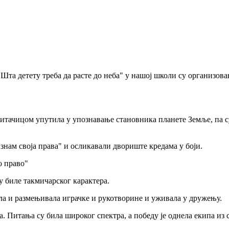
 "Шта детету треба да расте до неба" у нашој школи су организо
итачицом упутила у упознавање становника планете Земље, па с
нам своја права" и осликавали двориште кредама у боји.
о право"
у биле такмичарског карактера.
ала и размењивала играчке и рукотворине и уживала у дружењу.
. Питања су била широког спектра, а победу је однела екипа из