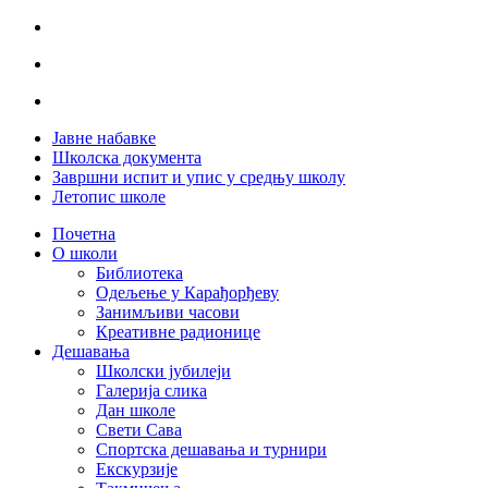
Јавне набавке
Школска документа
Завршни испит и упис у средњу школу
Летопис школе
Почетна
О школи
Библиотека
Одељење у Карађорђеву
Занимљиви часови
Креативне радионице
Дешавања
Школски јубилеји
Галерија слика
Дан школе
Свети Сава
Спортска дешавања и турнири
Екскурзије