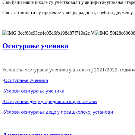
Сви ђаци наше школе су учествовали у акцији сакупљања старе
Све активности су протекле у дечјој радости, срећи и дружењу, је
Осигурање ученика
Услове за осигурање ученика у школској 2021/2022. годи
-
Осигурање ученика
-Услови осигурања ученика
-Осигурање деце у предшколској установи
-Услови осигурања деце у предшколској установи