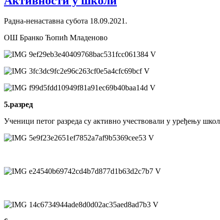
Активности у школи
Радна-ненаставна субота 18.09.2021.
ОШ Бранко Ћопић Младеново
5.разред
Ученици петог разреда су активно учествовали у уређењу школс