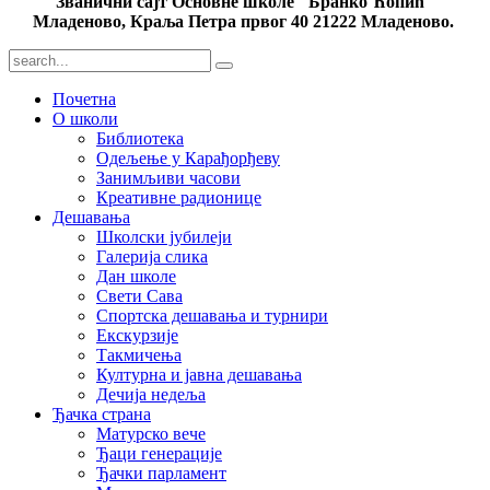
Званични сајт Основне школе "Бранко Ћопић"
Младеново, Краља Петра првог 40 21222 Младеново.
Почетна
О школи
Библиотека
Одељење у Карађорђеву
Занимљиви часови
Креативне радионице
Дешавања
Школски јубилеји
Галерија слика
Дан школе
Свети Сава
Спортска дешавања и турнири
Екскурзије
Такмичења
Културна и јавна дешавања
Дечија недеља
Ђачка страна
Матурско вече
Ђаци генерације
Ђачки парламент