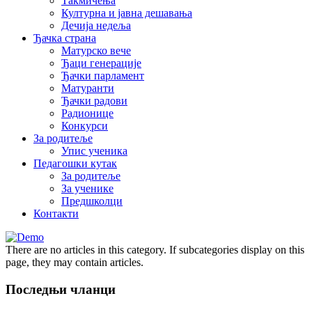
Такмичења
Културна и јавна дешавања
Дечија недеља
Ђачка страна
Матурско вече
Ђаци генерације
Ђачки парламент
Матуранти
Ђачки радови
Радионице
Конкурси
За родитеље
Упис ученика
Педагошки кутак
За родитеље
За ученике
Предшколци
Контакти
There are no articles in this category. If subcategories display on this
page, they may contain articles.
Последњи чланци