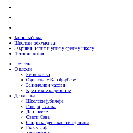
Јавне набавке
Школска документа
Завршни испит и упис у средњу школу
Летопис школе
Почетна
О школи
Библиотека
Одељење у Карађорђеву
Занимљиви часови
Креативне радионице
Дешавања
Школски јубилеји
Галерија слика
Дан школе
Свети Сава
Спортска дешавања и турнири
Екскурзије