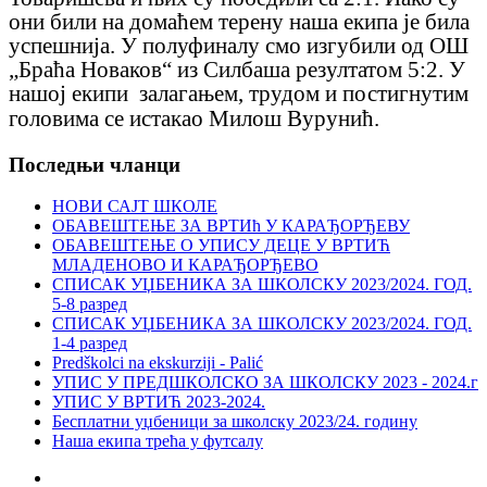
они били на домаћем терену наша екипа је била
успешнија. У полуфиналу смо изгубили од ОШ
„Браћа Новаков“ из Силбаша резултатом 5:2. У
нашој екипи залагањем, трудом и постигнутим
головима
се истакао
Милош Вурунић.
Последњи чланци
НОВИ САЈТ ШКОЛЕ
ОБАВЕШТЕЊЕ ЗА ВРТИћ У КАРАЂОРЂЕВУ
ОБАВЕШТЕЊЕ О УПИСУ ДЕЦЕ У ВРТИЋ
МЛАДЕНОВО И КАРАЂОРЂЕВО
СПИСАК УЏБЕНИКА ЗА ШКОЛСКУ 2023/2024. ГОД.
5-8 разред
СПИСАК УЏБЕНИКА ЗА ШКОЛСКУ 2023/2024. ГОД.
1-4 разред
Predškolci na ekskurziji - Palić
УПИС У ПРЕДШКОЛСКО ЗА ШКОЛСКУ 2023 - 2024.г
УПИС У ВРТИЋ 2023-2024.
Бесплатни уџбеници за школску 2023/24. годину
Наша екипа трећа у футсалу