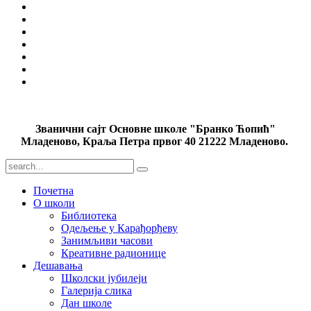
Званични сајт Основне школе "Бранко Ћопић"
Младеново, Краља Петра првог 40 21222 Младеново.
Почетна
О школи
Библиотека
Одељење у Карађорђеву
Занимљиви часови
Креативне радионице
Дешавања
Школски јубилеји
Галерија слика
Дан школе