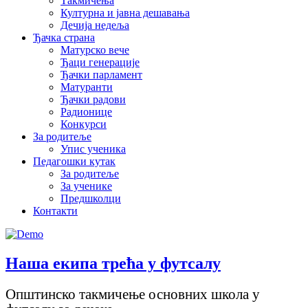
Такмичења
Културна и јавна дешавања
Дечија недеља
Ђачка страна
Матурско вече
Ђаци генерације
Ђачки парламент
Матуранти
Ђачки радови
Радионице
Конкурси
За родитеље
Упис ученика
Педагошки кутак
За родитеље
За ученике
Предшколци
Контакти
Наша екипа трећа у футсалу
Општинско такмичење основних школа у