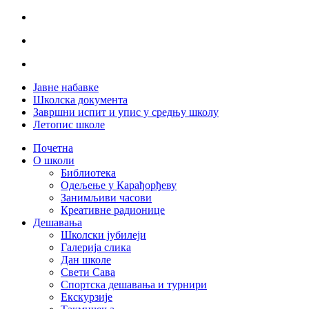
Јавне набавке
Школска документа
Завршни испит и упис у средњу школу
Летопис школе
Почетна
О школи
Библиотека
Одељење у Карађорђеву
Занимљиви часови
Креативне радионице
Дешавања
Школски јубилеји
Галерија слика
Дан школе
Свети Сава
Спортска дешавања и турнири
Екскурзије