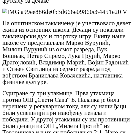
футсалу за дечаке
На општинском такмичењу је учествовало девет
екипа из основних школа. Дечаци су показали
такмичарски дух и спортску игру. Екипу наше
школе су представљали Марко Вурунић,
Милош Вурунић из осмог разреда, Вук
Бошњак, Петар Спремо, Лука Грујић, Марко
Драгојловић, Владимир Марић, Војин Радоњић
и Огњен Свитлица из седмог разреда под
вођством Бранислава Ковачевића, наставника
физичке културе.
Одигране су три утакмице. Прва утакмица
против ОШ „Свети Сава“ Б. Паланка је била
нерешена у регуларном току, али су наши ђаци
били успешнији при извођењу пенала и
победили. У другој утакмици су им противници
били дечаци из ОШ „Милета Протић“ из
Товаришева и њих су победили са 2:1. Иако су