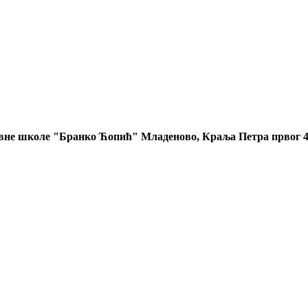
овне школе "Бранко Ћопић" Младеново, Краља Петра првог 4