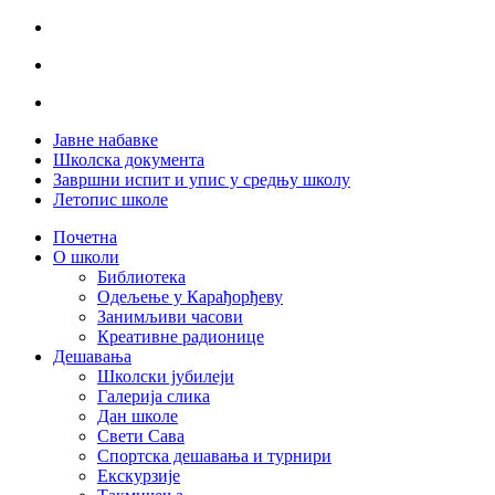
Јавне набавке
Школска документа
Завршни испит и упис у средњу школу
Летопис школе
Почетна
О школи
Библиотека
Одељење у Карађорђеву
Занимљиви часови
Креативне радионице
Дешавања
Школски јубилеји
Галерија слика
Дан школе
Свети Сава
Спортска дешавања и турнири
Екскурзије