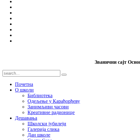
Званични сајт Осн
Почетна
О школи
Библиотека
Одељење у Карађорђеву
Занимљиви часови
Креативне радионице
Дешавања
Школски јубилеји
Галерија слика
Дан школе