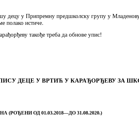
ишу децу у Припремну предшколску групу у Младенову
ме полако истиче.
арађорђеву такође треба да обнове упис!
ИСУ ДЕЦЕ У ВРТИЋ У КАРАЂОРЂЕВУ ЗА ШК
(РОЂЕНИ ОД 01.03.2018—ДО 31.08.2020.)