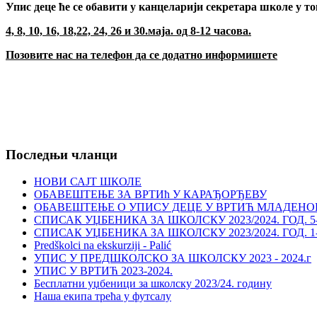
Упис деце ће се обавити у канцеларији секретара школе у то
4, 8, 10, 16, 18,22, 24, 26 и 30.маја. од 8-12 часова.
Позовите нас на телефон да се додатно информишете
Последњи чланци
НОВИ САЈТ ШКОЛЕ
ОБАВЕШТЕЊЕ ЗА ВРТИћ У КАРАЂОРЂЕВУ
ОБАВЕШТЕЊЕ О УПИСУ ДЕЦЕ У ВРТИЋ МЛАДЕНО
СПИСАК УЏБЕНИКА ЗА ШКОЛСКУ 2023/2024. ГОД. 5-8
СПИСАК УЏБЕНИКА ЗА ШКОЛСКУ 2023/2024. ГОД. 1-4
Predškolci na ekskurziji - Palić
УПИС У ПРЕДШКОЛСКО ЗА ШКОЛСКУ 2023 - 2024.г
УПИС У ВРТИЋ 2023-2024.
Бесплатни уџбеници за школску 2023/24. годину
Наша екипа трећа у футсалу