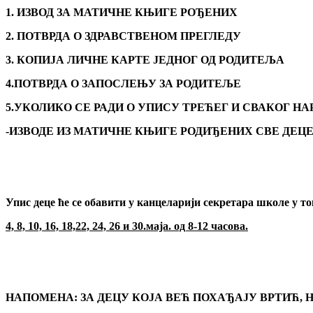
1. ИЗВОД ЗА МАТИЧНЕ КЊИГЕ РОЂЕНИХ
2. ПОТВРДА О ЗДРАВСТВЕНОМ ПРЕГЛЕДУ
3. КОПИЈА ЛИЧНЕ КАРТЕ ЈЕДНОГ ОД РОДИТЕЉА
4.ПОТВРДА О ЗАПОСЛЕЊУ ЗА РОДИТЕЉЕ
5.УКОЛИКО СЕ РАДИ О УПИСУ ТРЕЋЕГ И СВАКОГ Н
-ИЗВОДЕ ИЗ МАТИЧНЕ КЊИГЕ РОДИЂЕНИХ СВЕ ДЕЦЕ
Упис деце ће се обавити у канцеларији секретара школе у то
4, 8, 10, 16, 18,22, 24, 26 и 30.маја. од 8-12 часова.
НАПОМЕНА: ЗА ДЕЦУ КОЈА ВЕЋ ПОХАЂАЈУ ВРТИЋ, 