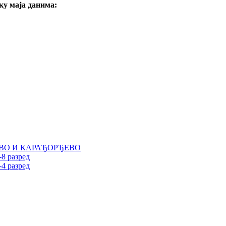
ку маја данима:
ВО И КАРАЂОРЂЕВО
 разред
 разред