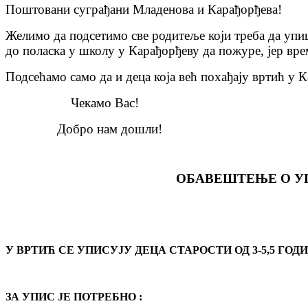
Поштовани суграђани Младенова и Карађорђева!
Желимо да подсетимо све родитеље који треба да уп
до поласка у школу у Карађорђеву да пожуре, јер вре
Подсећамо само да и деца која већ похађају вртић у К
Чекамо Вас!
Добро нам дошли!
ОБАВЕШТЕЊЕ О УП
У ВРТИЋ СЕ УПИСУЈУ ДЕЦА СТАРОСТИ ОД 3-5,5 ГОДИНА 
ЗА УПИС ЈЕ ПОТРЕБНО :