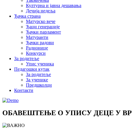
Такмичења
Културна и јавна дешавања
Дечија недеља
Ђачка страна
Матурско вече
Ђаци генерације
Ђачки парламент
Матуранти
Ђачки радови
Радионице
Конкурси
За родитеље
Упис ученика
Педагошки кутак
За родитеље
За ученике
Предшколци
Контакти
ОБАВЕШТЕЊЕ О УПИСУ ДЕЦЕ У В