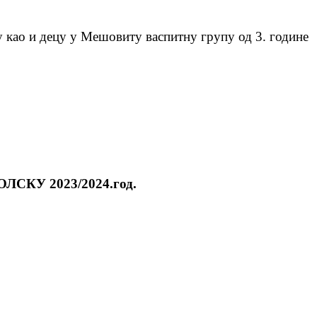
 као и децу у Мешовиту васпитну групу од 3. године
ОЛСКУ 202
3
/202
4
.год.