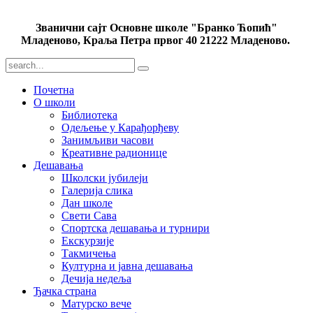
Званични сајт Основне школе "Бранко Ћопић"
Младеново, Краља Петра првог 40 21222 Младеново.
Почетна
О школи
Библиотека
Одељење у Карађорђеву
Занимљиви часови
Креативне радионице
Дешавања
Школски јубилеји
Галерија слика
Дан школе
Свети Сава
Спортска дешавања и турнири
Екскурзије
Такмичења
Културна и јавна дешавања
Дечија недеља
Ђачка страна
Матурско вече