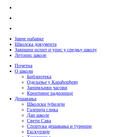
Јавне набавке
Школска документа
Завршни испит и упис у средњу школу
Летопис школе
Почетна
О школи
Библиотека
Одељење у Карађорђеву
Занимљиви часови
Креативне радионице
Дешавања
Школски јубилеји
Галерија слика
Дан школе
Свети Сава
Спортска дешавања и турнири
Екскурзије