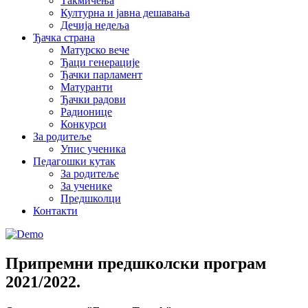
Такмичења
Културна и јавна дешавања
Дечија недеља
Ђачка страна
Матурско вече
Ђаци генерације
Ђачки парламент
Матуранти
Ђачки радови
Радионице
Конкурси
За родитеље
Упис ученика
Педагошки кутак
За родитеље
За ученике
Предшколци
Контакти
Припремни предшколски програм
2021/2022.