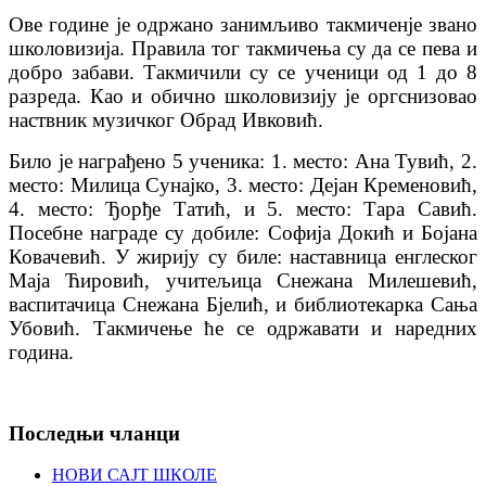
Ове године је oдржано занимљиво такмиченје звано
школовизија. Правила тог тaкмичења су да се пева и
добро забави. Такмичили су се ученици од 1 до 8
разреда. Као и обично школовизију је оргснизовао
наствник музичког Обрад Ивковић.
Било је награђено 5 ученика: 1. место: Ана Тувић, 2.
место: Милица Сунајко, 3. место: Дејан Кременовић,
4. место: Ђорђе Татић, и 5. место: Тара Савић.
Посебне награде су добиле: Софија Докић и Бојана
Ковачевић. У жирију су биле: наставница енглеског
Маја Ћировић, учитељица Снежана Милешевић,
васпитачица Снежана Бјелић, и библиотекарка Сања
Убовић. Такмичење ће се одржавати и наредних
година.
Последњи чланци
НОВИ САЈТ ШКОЛЕ