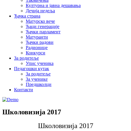
Такмичења
Културна и јавна дешавања
Дечија недеља
Ђачка страна
Матурско вече
Ђаци генерације
Ђачки парламент
Матуранти
Ђачки радови
Радионице
Конкурси
За родитеље
Упис ученика
Педагошки кутак
За родитеље
За ученике
Предшколци
Контакти
Школовизија 2017
Школовизија 2017