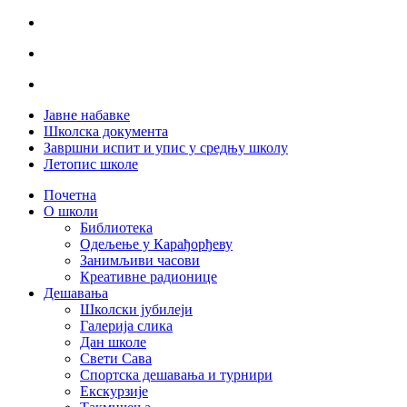
Јавне набавке
Школска документа
Завршни испит и упис у средњу школу
Летопис школе
Почетна
О школи
Библиотека
Одељење у Карађорђеву
Занимљиви часови
Креативне радионице
Дешавања
Школски јубилеји
Галерија слика
Дан школе
Свети Сава
Спортска дешавања и турнири
Екскурзије