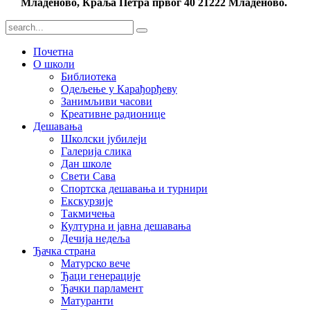
Младеново, Краља Петра првог 40 21222 Младеново.
Почетна
О школи
Библиотека
Одељење у Карађорђеву
Занимљиви часови
Креативне радионице
Дешавања
Школски јубилеји
Галерија слика
Дан школе
Свети Сава
Спортска дешавања и турнири
Екскурзије
Такмичења
Културна и јавна дешавања
Дечија недеља
Ђачка страна
Матурско вече
Ђаци генерације
Ђачки парламент
Матуранти