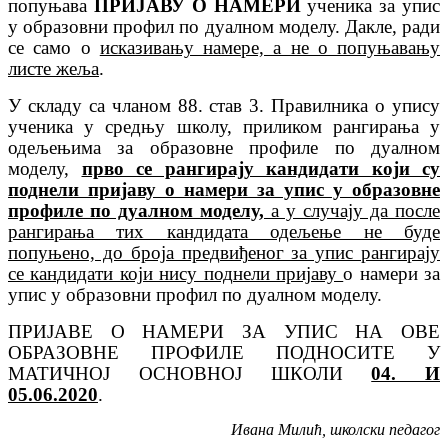
попуњава
ПРИЈАВУ О НАМЕРИ
ученика за упис
у образовни профил по дуалном моделу. Дакле, ради
се само о
исказивању намере, а не о попуњавању
листе жеља
.
У складу са чланом 88. став 3. Правилника о упису
ученика у средњу школу, приликом рангирања у
одељењима за образовне профиле по дуалном
моделу,
прво се рангирају кандидати који су
поднели пријаву о намери за упис у образовне
профиле по дуалном моделу,
а у случају да после
рангирања тих кандидата одељење не буде
попуњено, до броја предвиђеног за упис рангирају
се кандидати који нису поднели пријаву
о намери за
упис у образовни профил по дуалном моделу.
ПРИЈАВЕ О НАМЕРИ ЗА УПИС НА ОВЕ
ОБРАЗОВНЕ ПРОФИЛЕ ПОДНОСИТЕ У
МАТИЧНОЈ ОСНОВНОЈ ШКОЛИ
04. И
05.06.2020
.
Ивана Милић, школски педагог