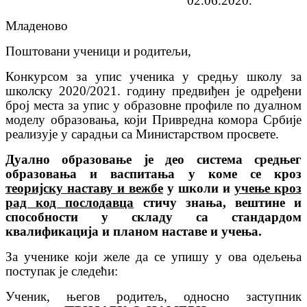
02.06.2020.
Младеново
Поштовани ученици и родитељи,
Конкурсом за упис ученика у средњу школу за
школску 2020/2021. годину предвиђен је одређени
број места за упис у образовне профиле по дуалном
моделу образовања, који Привредна комора Србије
реализује у сарадњи са Министарством просвете.
Дуално образовање је део система средњег
образовања и васпитања у коме се кроз
теоријску наставу и вежбе
у школи и
учење кроз
рад код послодавца
стичу знања, вештине и
способности у складу са стандардом
квалификација и планом наставе и учења.
За ученике који желе да се упишу у ова одељења
поступак је следећи:
Ученик, његов родитељ, односно заступник