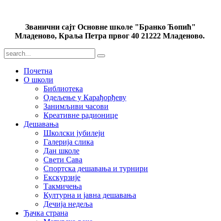
Званични сајт Основне школе "Бранко Ћопић"
Младеново, Краља Петра првог 40 21222 Младеново.
Почетна
О школи
Библиотека
Одељење у Карађорђеву
Занимљиви часови
Креативне радионице
Дешавања
Школски јубилеји
Галерија слика
Дан школе
Свети Сава
Спортска дешавања и турнири
Екскурзије
Такмичења
Културна и јавна дешавања
Дечија недеља
Ђачка страна