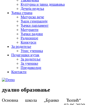
Такмичења
Културна и јавна дешавања
Дечија недеља
Ђачка страна
Матурско вече
Ђаци генерације
Ђачки парламент
Матуранти
Ђачки радови
Радионице
Конкурси
За родитеље
Упис ученика
Педагошки кутак
За родитеље
За ученике
Предшколци
Контакти
дуално образовање
Основна школа „Бранко Ћопић“