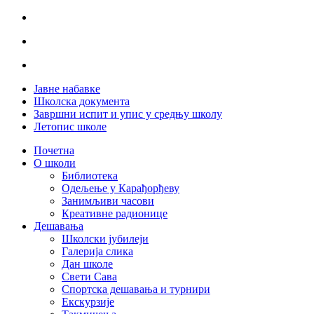
Јавне набавке
Школска документа
Завршни испит и упис у средњу школу
Летопис школе
Почетна
О школи
Библиотека
Одељење у Карађорђеву
Занимљиви часови
Креативне радионице
Дешавања
Школски јубилеји
Галерија слика
Дан школе
Свети Сава
Спортска дешавања и турнири
Екскурзије