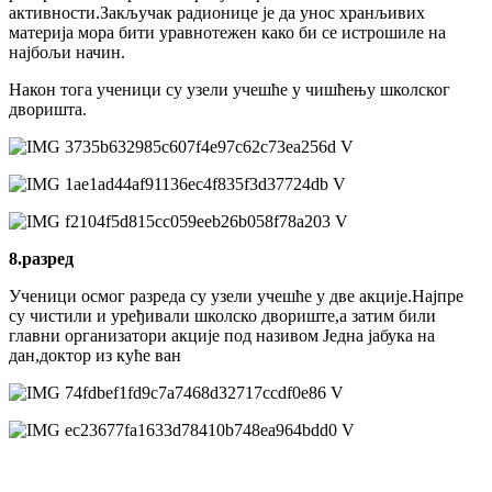
активности.Закључак радионице је да унос хранљивих
материја мора бити уравнотежен како би се истрошиле на
најбољи начин.
Након тога ученици су узели учешће у чишћењу школског
дворишта.
8.разред
Ученици осмог разреда су узели учешће у две акције.Најпре
су чистили и уређивали школско двориште,а затим били
главни организатори акције под називом Једна јабука на
дан,доктор из куће ван