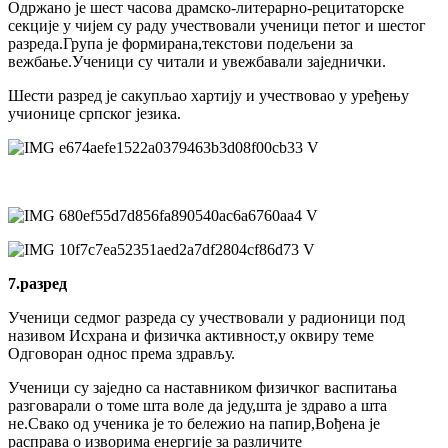
Одржано је шест часова драмско-литерарно-рецитаторске
секције у чијем су раду учествовали ученици петог и шестог
разреда.Група је формирана,текстови подељени за
вежбање.Ученици су читали и увежбавали заједнички.
Шести разред је сакупљао хартију и учествовао у уређењу
учионице српског језика.
7.разред
Ученици седмог разреда су учествовали у радионици под
називом Исхрана и физичка активност,у оквиру теме
Одговоран однос према здрављу.
Ученици су заједно са наставником физичког васпитања
разговарали о томе шта воле да једу,шта је здраво а шта
не.Свако од ученика је то бележио на папир,Вођена је
расправа о изворима енергије за различите