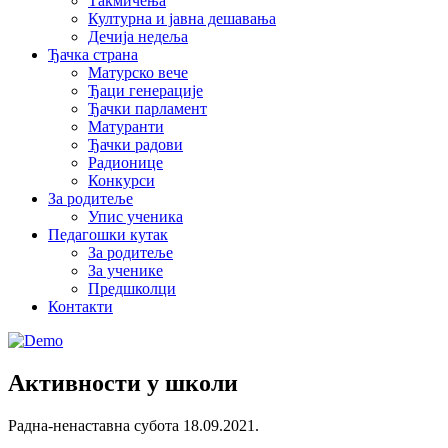
Такмичења
Културна и јавна дешавања
Дечија недеља
Ђачка страна
Матурско вече
Ђаци генерације
Ђачки парламент
Матуранти
Ђачки радови
Радионице
Конкурси
За родитеље
Упис ученика
Педагошки кутак
За родитеље
За ученике
Предшколци
Контакти
Активности у школи
Радна-ненаставна субота 18.09.2021.