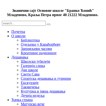
Званични сајт Основне школе "Бранко Ћопић"
Младеново, Краља Петра првог 40 21222 Младеново.
Почетна
О школи
Библиотека
Одељење у Карађорђеву
Занимљиви часови
Креативне радионице
Дешавања
Школски јубилеји
Галерија слика
Дан школе
Свети Сава
Спортска дешавања и турнири
Екскурзије
Такмичења
Културна и јавна дешавања
Дечија недеља
Ђачка страна
Матурско вече