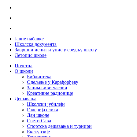
Јавне набавке
Школска документа
Завршни испит и упис у средњу школу
Летопис школе
Почетна
О школи
Библиотека
Одељење у Карађорђеву
Занимљиви часови
Креативне радионице
Дешавања
Школски јубилеји
Галерија слика
Дан школе
Свети Сава
Спортска дешавања и турнири
Екскурзије