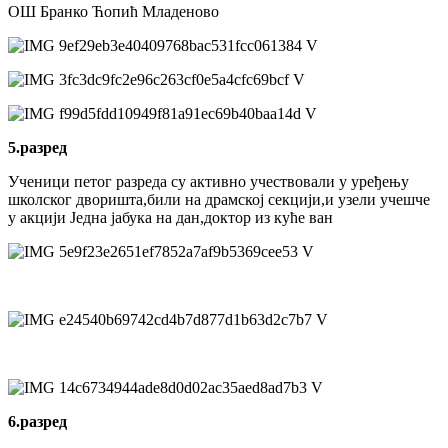
ОШ Бранко Ћопић Младеново
5.разред
Ученици петог разреда су активно учествовали у уређењу
школског дворишта,били на драмској секцији,и узели учешче
у акцији Једна јабука на дан,доктор из куће ван
6.разред